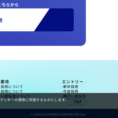
こちらから
用
集要項
エントリー
卒採用について
新卒採用
途採用について
中途採用
がい者採用について
障がい者採用
はクッキーの使用に同意するものとします。
TOP
© 2025 FUJIKURA COMPOSITES Inc.