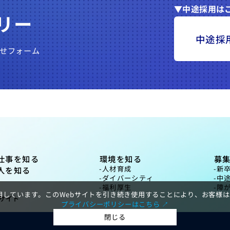
中途採用は
リー
中途採
せフォーム
仕事を知る
環境を知る
募
人材育成
新
人を知る
ダイバーシティ
中
福利厚生
障
を使用しています。このWebサイトを引き続き使用することにより、お客様
サイト
プライバシーポリシーはこちら ↗︎
閉じる