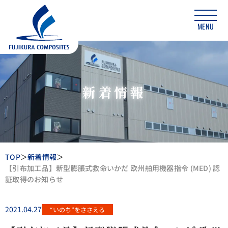
MENU
新着情報
TOP
新着情報
【引布加工品】新型膨脹式救命いかだ 欧州舶用機器指令 (MED) 認
証取得のお知らせ
2021.04.27
“いのち”をささえる