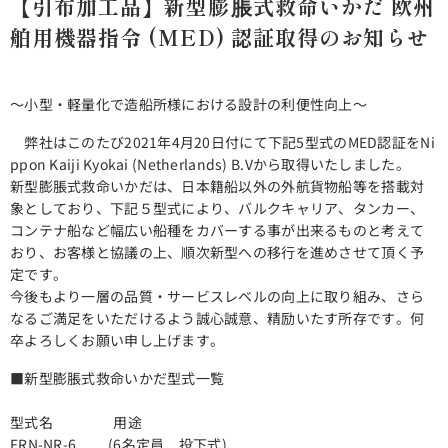
【引布加工品】新型膨脹式救命いかだ 欧州
舶用機器指令 (MED) 認証取得のお知らせ
～小型・軽量化で造船所様における設計の利便性向上～
弊社はこのたび2021年4月20日付にて下記5型式のMED認証をNi
ppon Kaiji Kyokai (Netherlands) B.Vから取得いたしました。
新型膨脹式救命いかだは、日本籍船以外の外航貨物船等を搭載対
象としており、下記５型式により、バルクキャリア、タンカー、
コンテナ船など幅広い船種をカバーする事が出来るものと考えて
おり、お客様と協議の上、順次新型への移行を進めさせて頂く予
定です。
今後もより一層の品質・サービスレベルの向上に取り組み、さら
なるご満足をいただけるよう誠心誠意、精励いたす所存です。何
卒よろしくお願い申し上げます。
■新型膨脹式救命いかだ型式一覧
型式名 用途
FRN-NR-6 (6名定員 投下式)