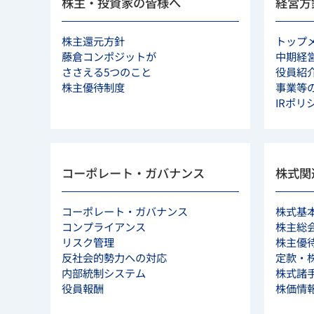
株主・投資家の皆様へ
経営方
株主還元方針
トップ
藤倉コンポジットが
中期経
ささえる5つのこと
役員紹
株主優待制度
事業等
IRポリ
コーポレート・ガバナンス
株式関
コーポレート・ガバナンス
株式基
コンプライアンス
株主総
リスク管理
株主優
反社会的勢力への対応
定款・
内部統制システム
株式諸
役員報酬
株価情