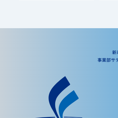
新
事業部サ