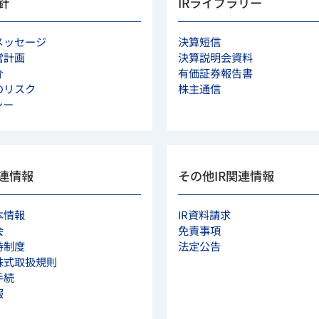
針
IRライブラリー
メッセージ
決算短信
営計画
決算説明会資料
介
有価証券報告書
のリスク
株主通信
シー
連情報
その他IR関連情報
本情報
IR資料請求
会
免責事項
待制度
法定公告
株式取扱規則
手続
報