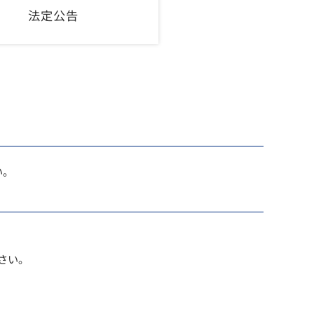
法定公告
い。
さい。